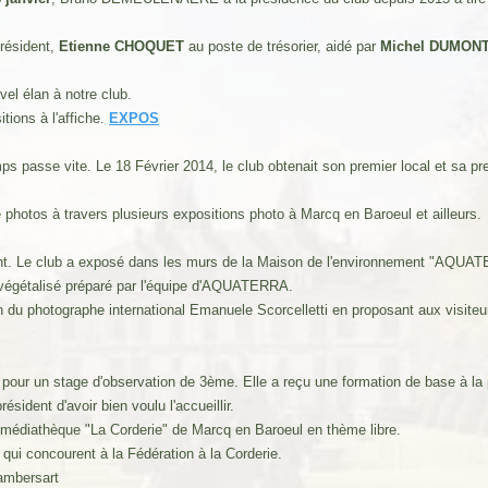
président,
Etienne CHOQUET
au poste de trésorier, aidé par
Michel DUMON
el élan à notre club.
ions à l'affiche.
EXPOS
s passe vite. Le 18 Février 2014, le club obtenait son premier local et sa pr
 photos à travers plusieurs expositions photo à Marcq en Baroeul et ailleurs.
. Le club a exposé dans les murs de la Maison de l'environnement "AQUAT
végétalisé préparé par l'équipe d'AQUATERRA.
 du photographe international Emanuele Scorcelletti en proposant aux visiteurs
e pour un stage d'observation de 3ème. Elle a reçu une formation de base à la 
sident d'avoir bien voulu l'accueillir.
a médiathèque "La Corderie" de Marcq en Baroeul en thème libre.
ui concourent à la Fédération à la Corderie.
ambersart