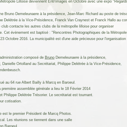
Métropole Lilloise deviennent Entr'images en Octobre avec une expo "Regar
me Bruno Demeleunaere à la présidence, Jean-Marc Richard au poste de trésor
ippe Delétrée à la Vice-Présidence, Franck Van Craynest et Franck Hallo au con
 club contacte les autres clubs de la métropolle lilloise pour organiser
 Cet évènement est baptisé : "Rencontres Photographiques de la Métropole L
23 Octobre 2016. La municipalité est d'une aide précieuse pour l'organisation
d'administration composé de
Bruno
Demeleunaere à la présidence,
 Danielle Ortolland au Secrétariat, Philippe Delétrée à la Vice-Présidence,
andenbeusch.
itué au 64 rue Albert Bailly à Marcq en Baroeul.
La première assemblée générale a lieu le 18 Février 2014
t Philippe Delétrée Trésorier. Le secrétariat est tournant.
r cotisation.
e est le premier Président de Marcq Photos.
cal. Les réunions se tiennent dans une salle
 en Baroeul.