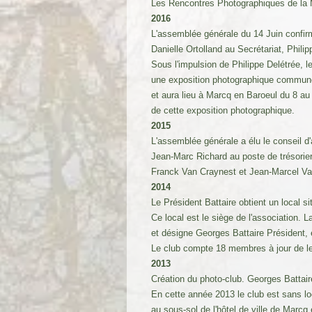
Les Rencontres Photographiques de la 
2016
L'assemblée générale du 14 Juin confir
Danielle Ortolland au Secrétariat, Phil
Sous l'impulsion de Philippe Delétrée, le
une exposition photographique commune.
et aura lieu à Marcq en Baroeul du 8 au 
de cette exposition photographique.
2015
L'assemblée générale a élu le conseil 
Jean-Marc Richard au poste de trésorier,
Franck Van Craynest et Jean-Marcel V
2014
Le Président Battaire obtient un local s
Ce local est le siège de l'association. 
et désigne Georges Battaire Président, e
Le club compte 18 membres à jour de leu
2013
Création du photo-club. Georges Battair
En cette année 2013 le club est sans lo
au sous-sol de l'hôtel de ville de Marcq