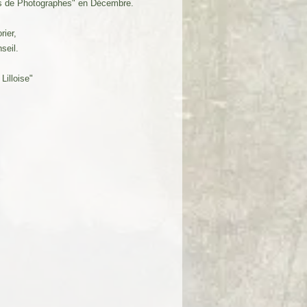
ds de Photographes" en Décembre.
ier,
seil.
illoise"