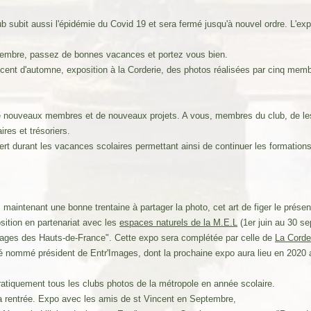
ub subit aussi l'épidémie du Covid 19 et sera fermé jusqu'à nouvel ordre. L'e
eptembre, passez de bonnes vacances et portez vous bien.
incent d'automne, exposition à la Corderie, des photos réalisées par cinq me
ouveaux membres et de nouveaux projets. A vous, membres du club, de les
res et trésoriers.
ert durant les vacances scolaires permettant ainsi de continuer les formations 
intenant une bonne trentaine à partager la photo, cet art de figer le prése
sition en partenariat avec les
espaces naturels de la M.E.L
(1er juin au 30 se
uvages des Hauts-de-France". Cette expo sera complétée par celle de
La Corde
nommé président de Entr'Images, dont la prochaine expo aura lieu en 2020 a
tiquement tous les clubs photos de la métropole en année scolaire.
la rentrée. Expo avec les amis de st Vincent en Septembre,