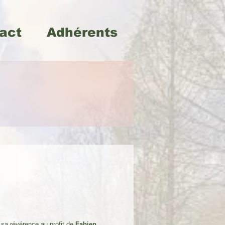
act
Adhérents
sa révérence au profit de
Fabien