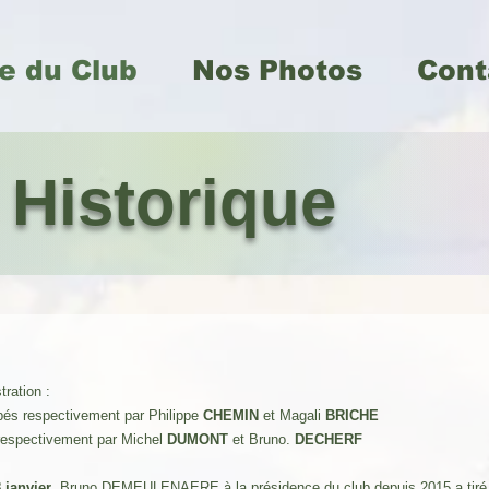
e du Club
Nos Photos
Cont
Historique
tration :
upés respectivement par Philippe
CHEMIN
et Magali
BRICHE
s respectivement par Michel
DUMONT
et Bruno.
DECHERF
 janvier
, Bruno DEMEULENAERE à la présidence du club depuis 2015 a tiré 